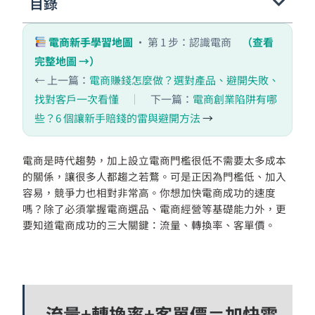
目錄
電商新手學習地圖
· 第 1 步：認識電商
（查看
完整地圖 →）
← 上一篇：
電商賺錢怎麼做？選對產品、避開失敗、
找對客戶一次看懂
｜
下一篇：
電商創業陷阱有哪
些？6 個讓新手賠錢的雷與避開方法
→
電商是時代趨勢，加上設立電商門檻很低不需要太多成本
的關係，讓很多人都趨之若鶩。可是正因為門檻低、加入
容易，競爭力也相對非常高。你想加快電商成功的速度
嗎？除了必須掌握電商選品、電商經營等基礎能力外，更
要知道電商成功的三大關鍵：流量、轉換率、客單價。
流量+轉換率+客單價＝加快電