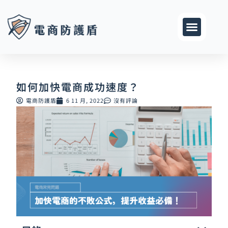
跳
至
主
要
內
容
如何加快電商成功速度？
電商防護盾
6 11 月, 2022
沒有評論