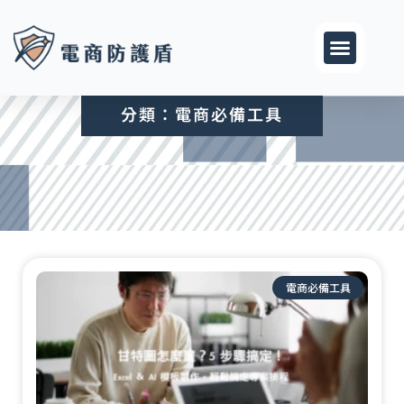
跳
至
主
要
內
分類：電商必備工具
容
電商必備工具