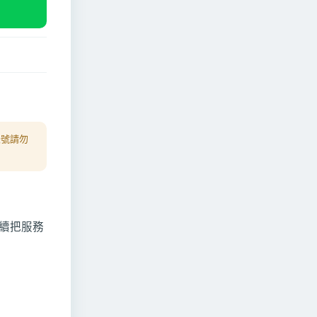
帳號請勿
續把服務