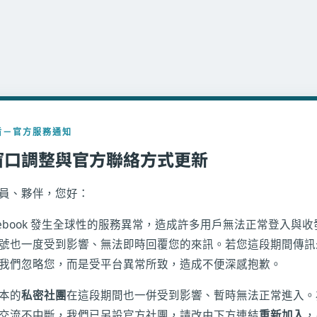
盾－官方服務通知
窗口調整與官方聯絡方式更新
員、夥伴，您好：
acebook 發生全球性的服務異常，造成許多用戶無法正常登入與
號也一度受到影響、無法即時回覆您的來訊。若您這段期間傳訊
我們忽略您，而是受平台異常所致，造成不便深感抱歉。
本的
私密社團
在這段期間也一併受到影響、暫時無法正常進入。
交流不中斷，我們已另設官方社團，請改由下方連結
重新加入
，