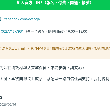
加入官方 LINE（報名・付費・開通・帳號）
頁：
facebook.com/ecsoga
：
(02)7713-7931
（週一至週五，例假日除外 10:00～18:00）
必認明以上官方窗口。我們不會以其他帳號私訊您索取付款或個資，如遇仿冒
的課程與教材權益
完整保留、不受影響
，請安心。
困擾，再次向您致上歉意。感謝您一路的信任與支持，我們會持
。
盾
26/06/16