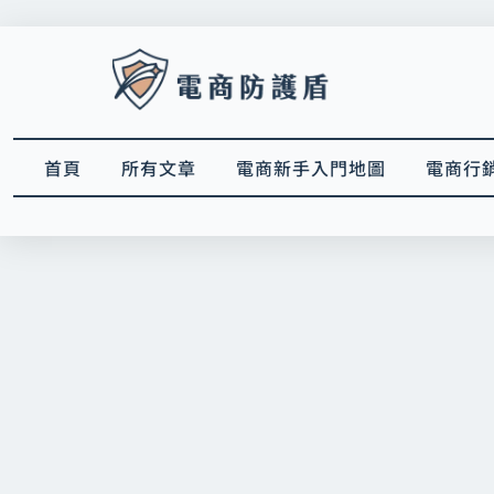
跳
至
主
要
內
容
首頁
所有文章
電商新手入門地圖
電商行