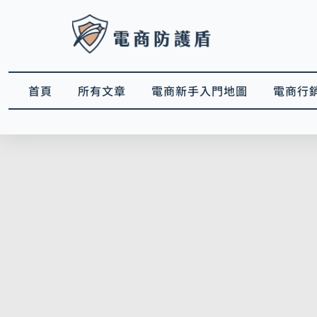
跳
至
主
要
內
首頁
所有文章
電商新手入門地圖
電商行
容