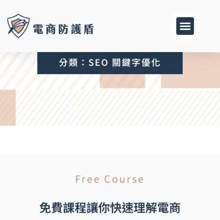
跳
至
主
要
內
分類：SEO 關鍵字優化
容
Free Course
免費課程讓你快速理解電商