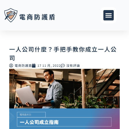
跳
至
主
要
內
容
一人公司什麼？手把手教你成立一人公
司
電商防護盾
17 11 月, 2022
沒有評論