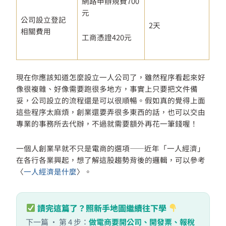
網路申辦規費700
元
公司設立登記
2天
相關費用
工商憑證420元
現在你應該知道怎麼設立一人公司了，雖然程序看起來好
像很複雜、好像需要跑很多地方，事實上只要把文件備
妥，公司設立的流程還是可以很順暢。假如真的覺得上面
這些程序太麻煩，創業還要弄很多東西的話，也可以交由
專業的事務所去代辦，不過就需要額外再花一筆錢喔！
一個人創業早就不只是電商的選項——近年「一人經濟」
在各行各業興起，想了解這股趨勢背後的邏輯，可以參考
〈
一人經濟是什麼
〉。
讀完這篇了？照新手地圖繼續往下學
下一篇 · 第 4 步：
做電商要開公司、開發票、報稅