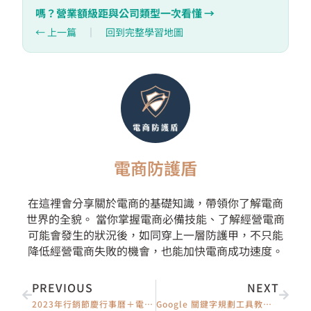
嗎？營業額級距與公司類型一次看懂 →
← 上一篇
｜
回到完整學習地圖
電商防護盾
在這裡會分享關於電商的基礎知識，帶領你了解電商
世界的全貌。 當你掌握電商必備技能、了解經營電商
可能會發生的狀況後，如同穿上一層防護甲，不只能
降低經營電商失敗的機會，也能加快電商成功速度。
上一頁
下一
PREVIOUS
NEXT
2023年行銷節慶行事曆＋電商活動檔期規劃懶人包（持續更新）
Google 關鍵字規劃工具教學：免費找關鍵字、估流量，SEO 與廣告都好用