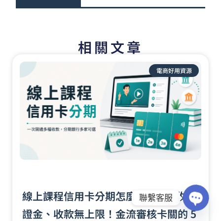
相關文章
頁
頁
面
面
電商好用資源
線上課程信用卡分期怎麼申請? 免收保
聯繫客服
證金、收款無上限！金流審核卡關的 5
Open
chaty