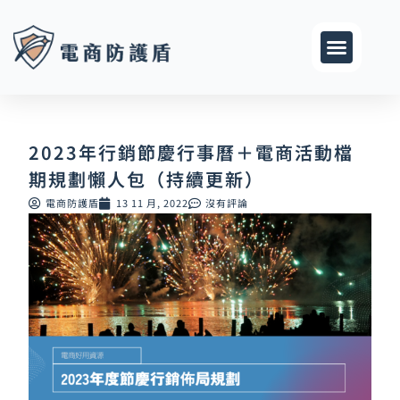
跳
至
主
要
內
容
2023年行銷節慶行事曆＋電商活動檔
期規劃懶人包（持續更新）
電商防護盾
13 11 月, 2022
沒有評論