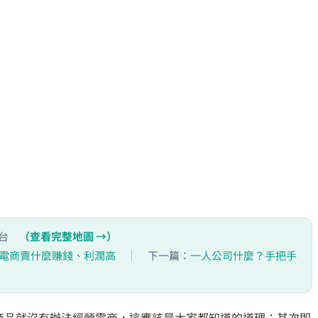
平台
（查看完整地圖 →）
你電商賣什麼賺錢、利潤高
｜
下一篇：
一人公司什麼？手把手
產品就沒有辦法經營電商，這應該是大家都知道的道理；其次即