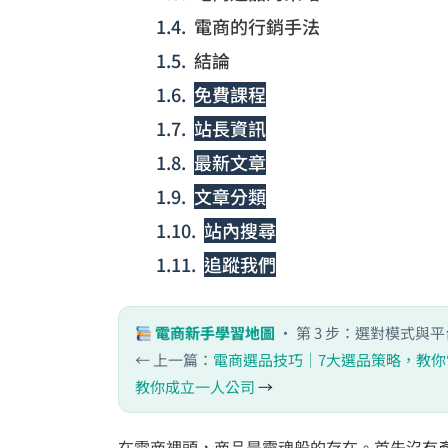
電商的行銷手法
結論
免費課程
站長資訊
最新文章
文章分類
站內搜尋
追蹤我們
電商新手學習地圖
· 第 3 步：選對模式與
← 上一篇：
電商選品技巧｜7大選品策略，教
教你成立一人公司
→
在電商裡頭，商品是靈魂般的存在。首先沒有