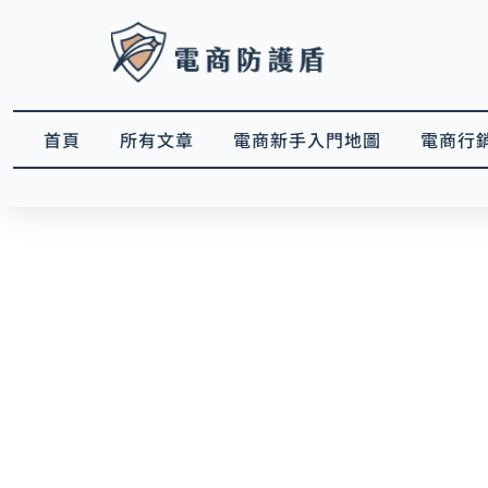
跳
至
主
要
內
首頁
所有文章
電商新手入門地圖
電商行
容