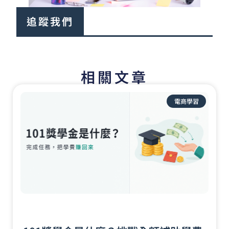
追蹤我們
相關文章
頁
頁
頁
頁
頁
面
面
面
面
面
電商學習