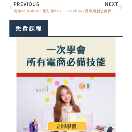
上一頁
下一
PREVIOUS
NEXT
使用Youtuber、網紅等KOL粉絲頁、IG投廣告完整圖文步驟教學
Facebook受眾規劃怎麼做？鎖定對的人，廣告才不白燒（5 步驟完整教學）
免費課程