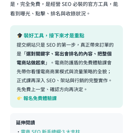
是，完全免費，是經營 SEO 必裝的官方工具，能
看到曝光、點擊、排名與收錄狀況。
裝好工具，接下來才是重點
提交網站只是 SEO 的第一步，真正帶來訂單的
是「
選對關鍵字、寫出會排名的內容、把整個
電商站做起來
」。電商防護盾的免費體驗課會
先帶你看懂電商商業模式與流量策略的全貌；
正式課再深入 SEO、架站與行銷的完整實作。
先免費上一堂、確認方向再決定。
報名免費體驗課
延伸閱讀
・
電商 SEO 新手總綱:3 大支柱