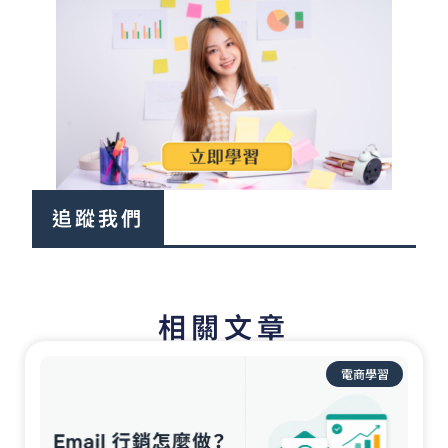
追蹤我們
相關文章
頁
頁
頁
頁
頁
面
面
面
面
面
電商學習