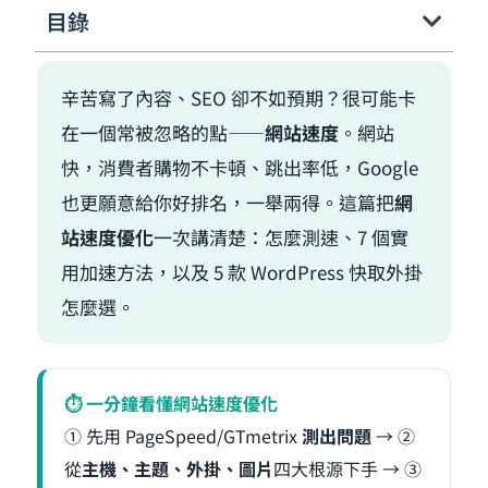
目錄
辛苦寫了內容、SEO 卻不如預期？很可能卡
在一個常被忽略的點——
網站速度
。網站
快，消費者購物不卡頓、跳出率低，Google
也更願意給你好排名，一舉兩得。這篇把
網
站速度優化
一次講清楚：怎麼測速、7 個實
用加速方法，以及 5 款 WordPress 快取外掛
怎麼選。
⏱ 一分鐘看懂網站速度優化
① 先用 PageSpeed/GTmetrix
測出問題
→ ②
從
主機、主題、外掛、圖片
四大根源下手 → ③