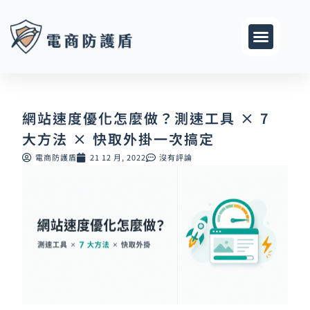
跳
至
主
要
內
容
網站速度優化怎麼做？測速工具 × 7
大方法 × 快取外掛一次搞定
電商防護盾
21 12 月, 2022
沒有評論