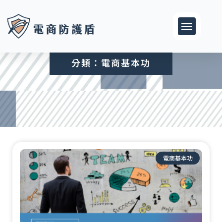
跳
至
主
要
內
分類：電商基本功
容
頁
頁
面
面
電商基本功