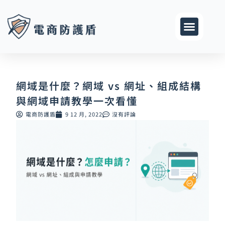
跳
至
主
要
內
容
網域是什麼？網域 vs 網址、組成結構
與網域申請教學一次看懂
電商防護盾
9 12 月, 2022
沒有評論