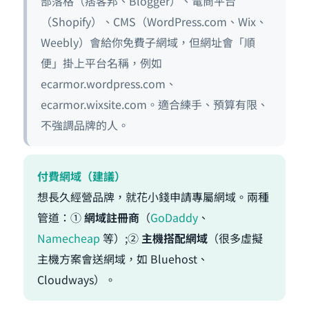
部落格（痞客邦、Blogger）、電商平台
（Shopify）、CMS（WordPress.com、Wix、
Weebly）會給你免費子網域，但網址會「順
便」掛上平台名稱，例如
ecarmor.wordpress.com、
ecarmor.wixsite.com。適合練手、預算有限、
不強調品牌的人。
付費網域（建議）
想長久經營品牌，就花小錢申請專屬網域。兩種
管道：①
網域註冊商
（
GoDaddy
、
Namecheap
等）;②
主機搭配網域
（很多虛擬
主機方案會送網域，如 Bluehost、
Cloudways）。