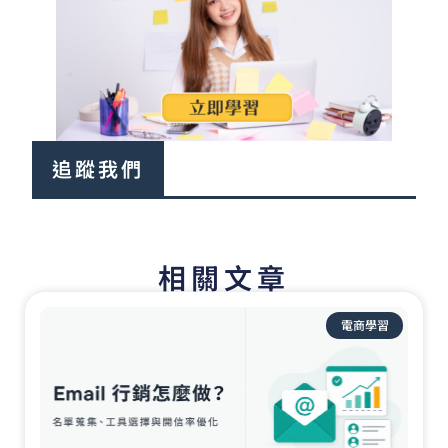
追蹤我們
相關文章
頁
頁
頁
頁
頁
面
面
面
面
面
電商學習