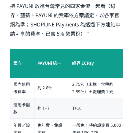
把 PAYUNi 放進台灣常見的四家金流一起看（綠
界、藍新、PAYUNi 的費率依方案議定、以各家官
網為準；SHOPLINE Payments 為透過下方連結申
請可享的費率、已含 5% 營業稅）：
面向
PAYUNi 統一
綠界 ECPay
國內信用
2.75%（未稅，含稅約
約 2.8%
卡費率
2.89%）＋處理費 1 元
信用卡撥
約 T+7
T+10
款
年費／設
免年費、免設
一般免；特約設定費 5,000＋
定費
定費
年費 13K–27K