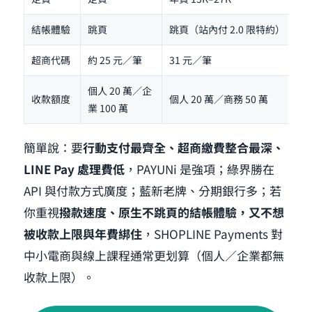
結帳體驗
跳頁
跳頁（站內付 2.0 限特約）
超商代碼
約 25 元／筆
31 元／筆
個人 20 萬／企
收款額度
個人 20 萬／商務 50 萬
業 100 萬
簡單說：要
行動支付最齊全、超商繳費整合最深、
LINE Pay 處理費低
，PAYUNi 是強項；綠界勝在
API 與付款方式廣度；藍新老牌、分期銀行多；若
你重視
撥款速度、原生不跳頁的結帳體驗，又不想
被收款上限與年費綁住
，SHOPLINE Payments 對
中小電商與線上課程通常更划算（個人／企業都無
收款上限）。