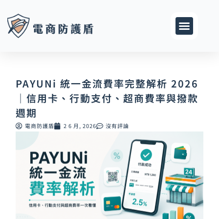
跳
至
主
要
內
容
PAYUNi 統一金流費率完整解析 2026
｜信用卡、行動支付、超商費率與撥款
週期
電商防護盾
2 6 月, 2026
沒有評論