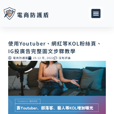
跳
至
主
要
內
容
使用Youtuber、網紅等KOL粉絲頁、
IG投廣告完整圖文步驟教學
電商防護盾
25 12 月, 2022
沒有評論