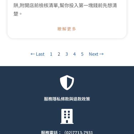
阱,附開店前檢核清單,幫你投入第一塊錢前先想清
楚。
瞭解更多
← Last
1
2
3
4
5
Next →
服務隱私條款與退款
政策
服務電話：（02)7713-7931