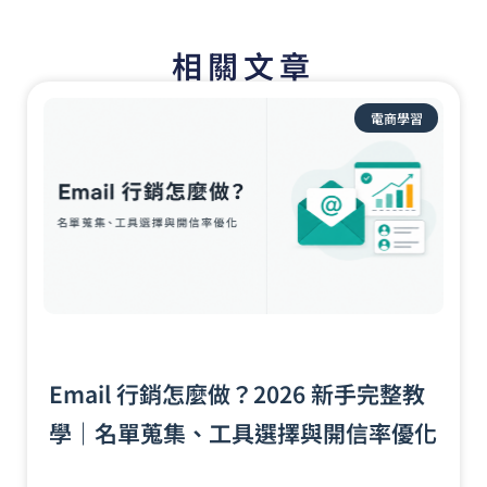
相關文章
頁
頁
頁
頁
頁
面
面
面
面
面
電商學習
Email 行銷怎麼做？2026 新手完整教
學｜名單蒐集、工具選擇與開信率優化