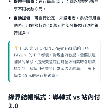
提領手續費
：跨行每筆 15 元；綁永豐銀行帳戶
享不限次數 0 元。
自動提領
：可自行設定；未設定者，系統每月自
動將可用餘額超過 10 萬元的部分提領到你的銀
行帳戶。
T+10 比 SHOPLINE Payments 的約 T+4、
PAYUNi 的 T+7 都慢。對現金流敏感、需要快速
補貨的業態，這幾天差距在月營收衝高時會明顯
感受到。建議用永豐帳戶當金流入帳專戶，省下
每次 15 元的跨行提領費。
綠界結帳模式：導轉式 vs 站內付
2.0