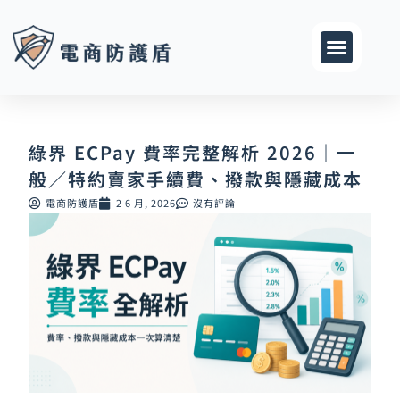
跳
至
主
要
內
容
綠界 ECPay 費率完整解析 2026｜一
般／特約賣家手續費、撥款與隱藏成本
電商防護盾
2 6 月, 2026
沒有評論