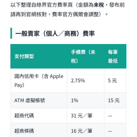
以下整理自綠界官方費率頁（金額為
未稅
，發布前
請再到官網核對，費率官方偶爾會調整）。
一般賣家（個人／商務）費率
手續費（未
每筆
支付類型
稅）
最低
國內信用卡（含 Apple
2.75%
5 元
Pay）
ATM 虛擬帳號
1%
15 元
超商代碼
31 元／筆
—
超商條碼
16 元／筆
—