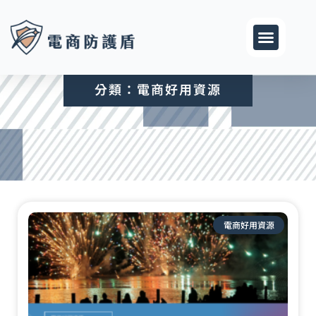
跳
至
主
要
內
分類：電商好用資源
容
頁
頁
頁
面
面
面
電商好用資源