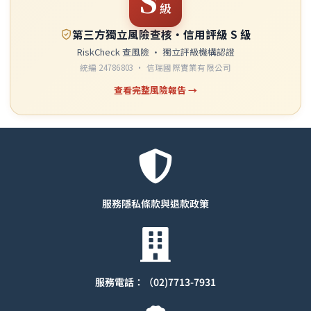
S
級
第三方獨立風險查核・信用評級 S 級
RiskCheck 查風險 · 獨立評級機構認證
統編 24786803 · 信瑞國際實業有限公司
查看完整風險報告 →
服務隱私條款與退款
政策
服務電話：（02)7713-7931