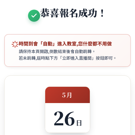
跳
恭喜報名成功！
至
主
要
內
容
時間到會「自動」進入教室,您什麼都不用做
請保持本頁開啟,倒數結束後會自動跳轉。
若未跳轉,屆時點下方「立即進入直播間」按鈕即可。
5月
26
日